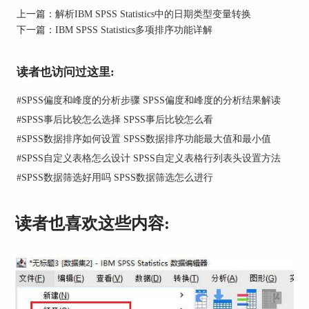
上一篇：
解析IBM SPSS Statistics中的日期类型变量转换
下一篇：
IBM SPSS Statistics多项排序功能详解
读者也访问过这里:
图2：个案排秩
完成个案排秩之后，SPSS会帮我们生成六个新的变
#
SPSS偏度和峰度的分析步骤 SPSS偏度和峰度的分析结果解读
量，随后我们点击【转换】--【计算变量】，将生
#
SPSS事后比较怎么选择 SPSS事后比较怎么看
成的六个新变量进行相加计算，生成一个新的目标
#
SPSS数据排序如何设置 SPSS数据排序功能最大值和最小值
变量，名为“score”，如图3。
#
SPSS自定义表格怎么设计 SPSS自定义表格行列表头设置方法
#
SPSS数据筛选好用吗 SPSS数据筛选怎么进行
读者也喜欢这些内容: