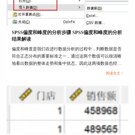
图3：相加计算
此时生成的score新变量如下图4所示，我们右键点
击它，选择“升序排序”，就可以看到个案排秩加法
SPSS偏度和峰度的分析步骤 SPSS偏度和峰度的分析
得出的新的排名，其中，清华大学排在第一位，北
结果解读
京大学排在第二位。
偏度和峰度是我们在进行数据分析的过程中，判断数据是否
符合正态分布的重要标准之一，通过这两个数值可以很清晰
地看出数据的整体走势和集中状态。因此这两项数值也经常
被用于市场学分析、股市分析中，能够帮忙用户去发现某些
阅读全文 >
潜在的规律。今天我就以SPSS偏度和峰度的分析步骤，
SPSS偏度和峰度的分析结果解读这两个问题为例，来向大家
讲解一下关于偏度和峰度的相关知识。...
图4：得出的具体排名
二、主成分分析排名