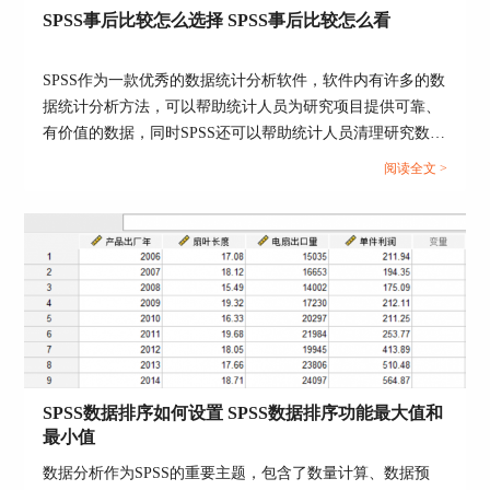
SPSS事后比较怎么选择 SPSS事后比较怎么看
上述方法充分用到了每一个指标，但是实际上可能
每个指标的侧重点、重要程度都是不同的，因此我
们也可以考虑主成分分析法，将六个指标压缩为更
SPSS作为一款优秀的数据统计分析软件，软件内有许多的数
少的指标，再进行综合排名。
据统计分析方法，可以帮助统计人员为研究项目提供可靠、
有价值的数据，同时SPSS还可以帮助统计人员清理研究数据
点击【分析】--【降维】--【因子】，进行因子分
中的冗余数据，为研究结果的准确性提供了保障。今天要给
析，将我们需要的六个变量拖拽到“变量”框中，其
阅读全文 >
大家介绍的是有关SPSS事后比较怎么选择，SPSS事后比较
它保持默认选项，并在“得分”按钮中，勾选“保存
怎么看的相关内容。...
为变量”，最后点击确定按钮。
SPSS数据排序如何设置 SPSS数据排序功能最大值和
最小值
数据分析作为SPSS的重要主题，包含了数量计算、数据预