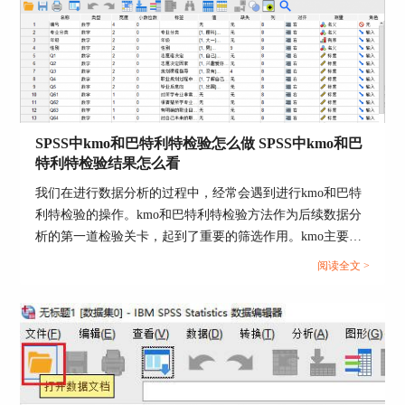
2.如果变量中的数据大部分都是一样的数据，重复
性数据过多，也会导致分析结果中空白数据的出
现。
3.在进行因子分析的时候，提取的因子数量过多或
者过少，都有可能导致成分矩阵中出现空白值。在
选择因子的时候，可以使用一些行之有效的方法，
选择因子的数量。
SPSS中kmo和巴特利特检验怎么做 SPSS中kmo和巴
特利特检验结果怎么看
在进行因子分析之前一定要对数据集进行数据处
我们在进行数据分析的过程中，经常会遇到进行kmo和巴特
理，将一些缺失值、异常值全部剔除掉，只要在进
行数据分析之前，做好数据准备，才能在一定程度
利特检验的操作。kmo和巴特利特检验方法作为后续数据分
上避免分析结果出现各种问题。
析的第一道检验关卡，起到了重要的筛选作用。kmo主要检
验的是变量间的偏相关性内容，主要反映数据样本是否可以
阅读全文 >
三、SPSS怎么得到成分矩阵
用来做因子分析，kmo数值分析的结果越接近1，代表变量间
在SPSS对数据进行因子分析，就可以得到数据的成
的相关性越强。而巴特利特检验的原理也是一致的，但是它
分矩阵，不过有些小伙伴不知道具体的操作步骤，
主要的检验方向侧重在检验变量间的矩阵是否是单位矩阵
下面给大家具体讲解。
（变量彼此之间是否独立）。下面以SPSS为例，给大家介绍
SPSS中kmo和巴特利特检验怎么做，SPSS中kmo和巴特利特
1.打开SPSS，通过“导入数据”功能将数据集导入到
检验结果怎么看的具体内容。...
SPSS中，如下图。