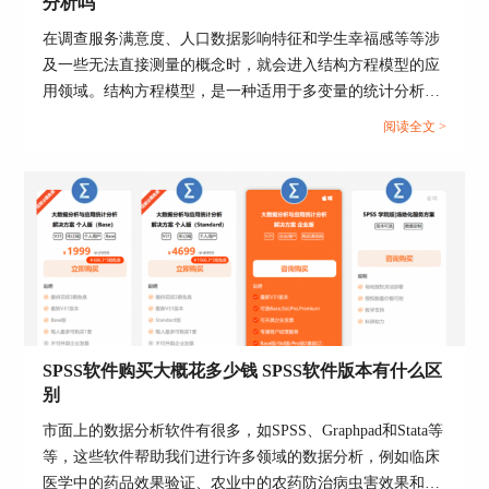
分析吗
在调查服务满意度、人口数据影响特征和学生幸福感等等涉
及一些无法直接测量的概念时，就会进入结构方程模型的应
用领域。结构方程模型，是一种适用于多变量的统计分析方
法，简称SEM，它是一种用于分析“观察变量与潜变量”和“潜
阅读全文 >
变量”之间关系结构的方法。验证性因子分析，简称
为“CFA”，是一种验证结构效度分析方法，常在结构方程模
型分析中使用，作用是验证观测变量与潜在变量之间的结构
关系。接下来就围绕着“SPSS可以做结构方程模型吗，SPSS
可以做验证性因子分析吗”这两个问题，给大家介绍一下在
SPSS中如何做结构方程模型分析。...
SPSS软件购买大概花多少钱 SPSS软件版本有什么区
别
图3：选择“因子”选项
市面上的数据分析软件有很多，如SPSS、Graphpad和Stata等
等，这些软件帮助我们进行许多领域的数据分析，例如临床
3.在打开的窗口，长按键盘中的Ctrl键，点击移动
将所有数据变量转移到右侧。
医学中的药品效果验证、农业中的农药防治病虫害效果和社