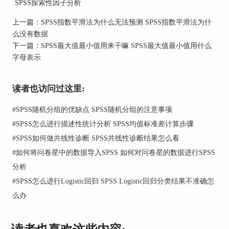
SPSS探索性因子分析
上一篇：
SPSS指数平滑法为什么无法预测 SPSS指数平滑法为什
图1：青年教师生活情况调查
么没有数据
2、案例数据涉及被调查人群的性别、年收入、政
下一篇：
SPSS最大值最小值用来干嘛 SPSS最大值最小值用什么
治面貌等基本情况，这里以代表青年教师生活情况
字母表示
的房产、受教育信息以及互联网等新媒介接触程度
为例，把您是否拥有房产、拥有房产个数、目前最
读者也访问过这里:
高受教育程度、大学等级、互联网接触频率、手机
定制消息使用频率这六个题项放入变量内容中。
#
SPSS随机分组的优缺点 SPSS随机分组的注意事项
#
SPSS怎么进行描述性统计分析 SPSS均值标准差计算步骤
#
SPSS如何做共线性诊断 SPSS共线性诊断结果怎么看
#
如何将问卷星中的数据导入SPSS 如何对问卷星的数据进行SPSS
分析
#
SPSS怎么进行Logistic回归 SPSS Logistic回归分类结果不准确怎
么办