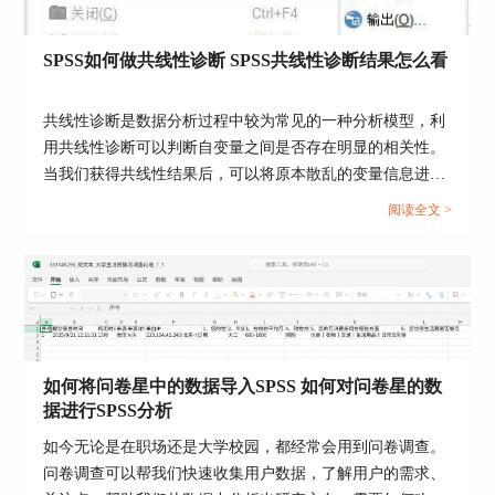
SPSS如何做共线性诊断 SPSS共线性诊断结果怎么看
图4：设置特征值
二、SPSS探索性分析的结论怎么写
共线性诊断是数据分析过程中较为常见的一种分析模型，利
除了想要判断多个问卷题项可以归纳为几个共同维
用共线性诊断可以判断自变量之间是否存在明显的相关性。
度，研究者需要熟知探索性分析的结论包含KMO
当我们获得共线性结果后，可以将原本散乱的变量信息进行
相关检验、公因子方差、总方差解释率、旋转后矩
分类，这样就更方便我们后续去查找这些数据了。今天我就
阅读全文 >
阵划分维度这些方面的数值情况，并且按照上述排
以SPSS如何做共线性诊断，SPSS共线性诊断结果怎么看这
布的顺序来对照相关统计结果进行数据解读和分
两个问题为例，来向大家讲解一下有关共线性诊断的相关内
析。
容。...
1、按照上述步骤，我们得到南部地区青年教师部
分调查数据的KMO检验结果，取样适切性量数为
0.775，显著性数值小于0.05，表示案例数据可以进
行因子分析，后续的因子分析结果具有一定的可靠
如何将问卷星中的数据导入SPSS 如何对问卷星的数
据进行SPSS分析
性和准确性。
如今无论是在职场还是大学校园，都经常会用到问卷调查。
问卷调查可以帮我们快速收集用户数据，了解用户的需求、