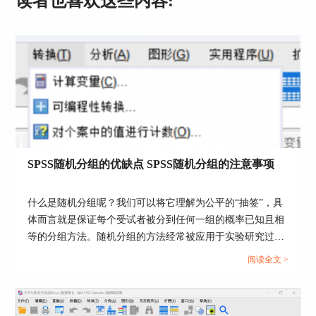
读者也喜欢这些内容:
图2：代表教师生活情况的六个题项
3、接下来进入
因子分析
的描述窗口，选择统计模
块的【初始解】选项，再将相关性矩阵模块的系
数、KMO和巴特利特球形度检验两个功能按键勾
选，这样做是为了首先确认案例数据是否适合进行
因子分析，如果KMO检验的相关数值过低，则不
满足进行探索性分析的前提条件。
SPSS随机分组的优缺点 SPSS随机分组的注意事项
什么是随机分组呢？我们可以将它理解为公平的“抽签”，具
体而言就是保证每个受试者被分到任何一组的概率已知且相
等的分组方法。随机分组的方法经常被应用于实验研究过程
中，尤其是临床试验中，在临床试验中，受试者将会完全凭
阅读全文 >
借“偶然性”机会被分配到不同的分组——如实验组和对照
组，而不根据研究对象的年龄、病情或其他任何因素。本文
中我们就介绍一下关于SPSS随机分组的优缺点，SPSS随机