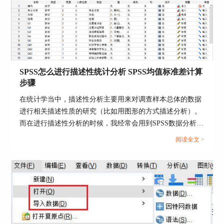
分组的注意事项的相关内容。...
图3：SPSS描述窗口的按键选择
4、然后我们把因子提取的方法设置为主成分，依
然是进行相关性矩阵的分析，并且使统计表格显示
未旋转因子解和碎石图。碎石图是根据特征值降序
排序绘制的坡线图，检验标准是选取坡线突然大幅
SPSS怎么进行描述性统计分析 SPSS均值标准差计算
度起伏的因素。
步骤
在统计学当中，描述性分析主要用来对调查样本总体的数据
进行相关描述性质的研究（比如用图形的方式描述分析）。
而在进行描述性分析的时候，我经常会用到SPSS数据分析软
件，这款软件给我提供了许多数据分析的帮助。接下来给大
阅读全文 >
家介绍SPSS怎么进行描述性统计分析，SPSS均值标准差计
算步骤的具体内容。...