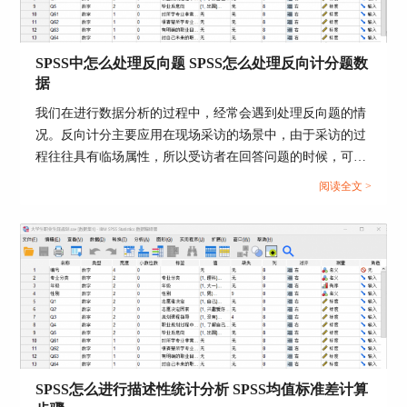
注意这些题项以英文逗号的标点符号格式来间隔。
SPSS中怎么处理反向题 SPSS怎么处理反向计分题数
据
我们在进行数据分析的过程中，经常会遇到处理反向题的情
况。反向计分主要应用在现场采访的场景中，由于采访的过
程往往具有临场属性，所以受访者在回答问题的时候，可能
会出现正向或者反向的情况。例如正向题的分数从1分到5分
阅读全文 >
排列，最高值为5分，而反向值的分数从5分到1分排列，最
高值为1分。我们在遇到反向题的场景中就需要进行反向计
分，下面以SPSS为例，介绍一下SPSS中怎么处理反向题，
SPSS怎么处理反向计分题数据的全部内容。...
图4：Mean函数代入六个题项
5、按照上述操作流程，我们可以在变量的数据视
图看到最后一列的新变量，也就是a281、a282、
a283、a284、a285、a302这六个题项合并的媒体使
SPSS怎么进行描述性统计分析 SPSS均值标准差计算
用频率的新维度，能够看到下图的媒体使用频率有