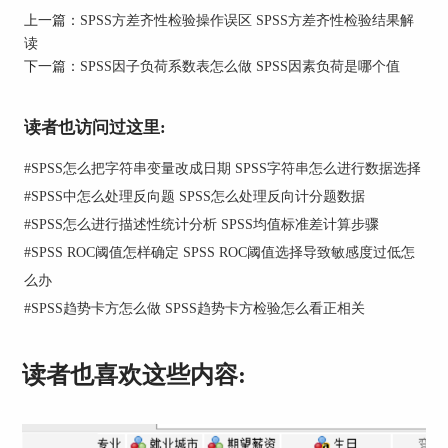
图1：2024年某地居民生活普查数据
上一篇：
SPSS方差齐性检验操作误区 SPSS方差齐性检验结果解
读
2、接下来找到SPSS应用功能栏的转换按键，选择
下一篇：
SPSS因子负荷系数表怎么做 SPSS因素负荷是哪个值
【计算变量】的选项模块，由此便能够将想要合并
的题项汇总在一起，并且以均值方式进行变量计
算，然后再命名新的目标变量。
读者也访问过这里:
#
SPSS怎么把字符串变量改成日期 SPSS字符串怎么进行数据选择
#
SPSS中怎么处理反向题 SPSS怎么处理反向计分题数据
#
SPSS怎么进行描述性统计分析 SPSS均值标准差计算步骤
#
SPSS ROC阈值怎样确定 SPSS ROC阈值选择导致敏感度过低怎
么办
#
SPSS趋势卡方怎么做 SPSS趋势卡方检验怎么看正相关
图2：转换模块的计算变量
读者也喜欢这些内容:
3、在下图右侧的函数组内容栏，我们找到计算数
据均值的Mean函数指令，然后把该函数指令放入
上方的数字表达式之中，现今显示的问号代表待放