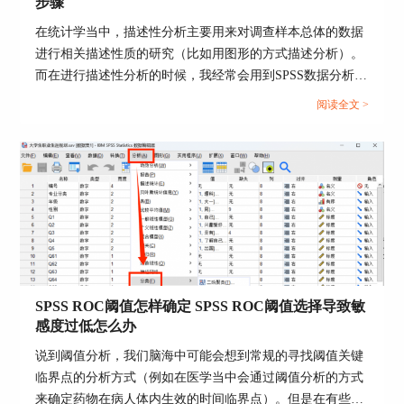
步骤
3.33、3.67、2.83、2.67等等多个数值，代表报纸、
杂志、广播、电视、互联网、电影的综合使用均
在统计学当中，描述性分析主要用来对调查样本总体的数据
值。
进行相关描述性质的研究（比如用图形的方式描述分析）。
而在进行描述性分析的时候，我经常会用到SPSS数据分析软
件，这款软件给我提供了许多数据分析的帮助。接下来给大
阅读全文 >
家介绍SPSS怎么进行描述性统计分析，SPSS均值标准差计
算步骤的具体内容。...
SPSS ROC阈值怎样确定 SPSS ROC阈值选择导致敏
感度过低怎么办
说到阈值分析，我们脑海中可能会想到常规的寻找阈值关键
图5：媒体使用频率的数值结果
临界点的分析方式（例如在医学当中会通过阈值分析的方式
二、SPSS如何把多个题项分析出来
来确定药物在病人体内生效的时间临界点）。但是在有些分