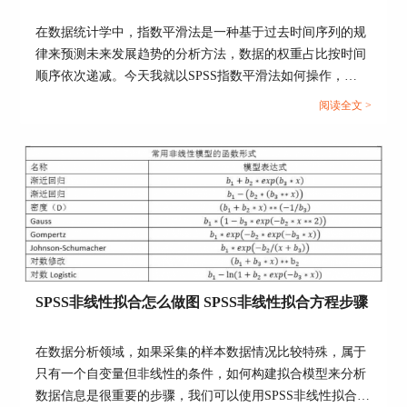
进行迭代运算。
在数据统计学中，指数平滑法是一种基于过去时间序列的规
我们会使用到曲线估算的参数作为初始值，即b1为
律来预测未来发展趋势的分析方法，数据的权重占比按时间
8.5，b2为6.4。
顺序依次递减。今天我就以SPSS指数平滑法如何操作，
SPSS指数平滑法结果解读这两个问题为例，来向大家讲解一
阅读全文 >
下SPSS中的指数平滑法。...
SPSS非线性拟合怎么做图 SPSS非线性拟合方程步骤
图5：初始值参数
在数据分析领域，如果采集的样本数据情况比较特殊，属于
只有一个自变量但非线性的条件，如何构建拟合模型来分析
四、解读分析结果
数据信息是很重要的步骤，我们可以使用SPSS非线性拟合的