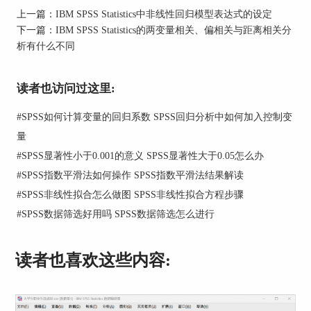
上一篇：
IBM SPSS Statistics中非线性回归模型表达式的设定
下一篇：
IBM SPSS Statistics的两变量相关、偏相关与距离相关分
析有什么不同
读者也访问过这里:
#
SPSS如何计算变量的回归系数 SPSS回归分析中如何加入控制变
量
#
SPSS显著性小于0.001的意义 SPSS显著性大于0.05怎么办
图2：SPSS模型表达式
#
SPSS指数平滑法如何操作 SPSS指数平滑法结果解读
二、代入对数方程式
#
SPSS非线性拟合怎么做图 SPSS非线性拟合方程步骤
#
SPSS数据筛选好用吗 SPSS数据筛选怎么进行
接下来，开启SPSS的非线性回归。
读者也喜欢这些内容: