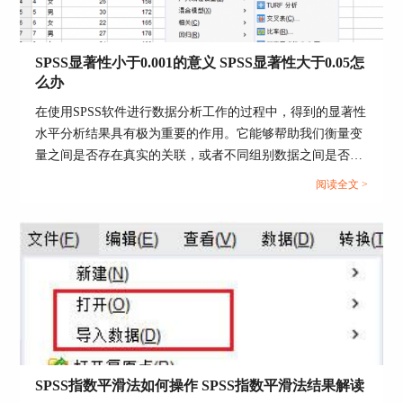
y=b1+b2*log(X)填写到模型表达式中。其中，销售
额为因变量，促销费用为自变量。
SPSS显著性小于0.001的意义 SPSS显著性大于0.05怎
么办
在使用SPSS软件进行数据分析工作的过程中，得到的显著性
水平分析结果具有极为重要的作用。它能够帮助我们衡量变
量之间是否存在真实的关联，或者不同组别数据之间是否存
在实质性的差异。今天我们就一起来探讨关于SPSS显著性小
阅读全文 >
于0.001的意义，SPSS显著性大于0.05怎么办的问题。...
图4：代入方程式
三、设定初始值
接着，进行非线性回归的参数设定，该设定实际上
SPSS指数平滑法如何操作 SPSS指数平滑法结果解读
设置的是参数的初始值，SPSS会根据设定的初始值