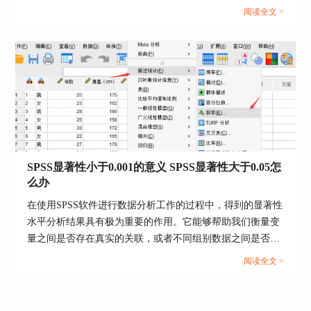
分类，这样就更方便我们后续去查找这些数据了。今天我就
阅读全文 >
三、结果解读
以SPSS如何做共线性诊断，SPSS共线性诊断结果怎么看这
两个问题为例，来向大家讲解一下有关共线性诊断的相关内
线性回归方程的共线性检验设置很简单，但其结果
解读就显得复杂一些。
容。...
如图5所示，在系数检验表中，可通过共线性统计
中的容差与VIF（方差膨胀因子）判断自变量的共
线性。
容差与VIF互为倒数关系，当容差（tolerance）
<=0.1，说明自变量间共线性严重。当VIF值小于3
SPSS显著性小于0.001的意义 SPSS显著性大于0.05怎
时，没有共线性问题；当VIF值大于3小于10时，有
么办
中等程度的共线性；当VIF值大于10则有很严重的
共线性问题。
在使用SPSS软件进行数据分析工作的过程中，得到的显著性
水平分析结果具有极为重要的作用。它能够帮助我们衡量变
从图5的结果得出，客流量与销售量之间存在着中
量之间是否存在真实的关联，或者不同组别数据之间是否存
等程度的共线性，可能会影响回归方程的预测结
在实质性的差异。今天我们就一起来探讨关于SPSS显著性小
果。
阅读全文 >
于0.001的意义，SPSS显著性大于0.05怎么办的问题。...