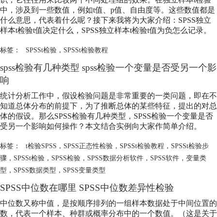
中，涉及到一些数值，例如t值、p值、自由度等。这些数值都是
什么意思，代表着什么呢？接下来我将为大家介绍：SPSS独立
样本t检验t值决定什么，SPSS独立样本t检验t值为负怎么记录。
标签：
SPSSt检验
，
SPSSt检验教程
spss检验有几种类型 spss检验一个变量是否受另一个影
响
统计分析工作中，假设检验问题是非常重要的一类问题，即在不
知道总体分布的前提下，为了推断总体的某些特征，提出的对总
体的假设。那么SPSS检验有几种类型，SPSS检验一个变量是否
受另一个影响如何操作？本文结合实例向大家作简单介绍。
标签：
t检验SPSS
，
SPSS正态性检验
，
SPSSt检验教程
，
SPSSt检验步
骤
，
SPSSt检验
，
SPSS检验
，
SPSS数据分析软件
，
SPSS软件
，
变量类
型
，
SPSS数据类型
，
SPSS变量类型
SPSS中位数在哪里 SPSS中位数差异性检验
中位数又称中值，是按顺序排列的一组样本数据处于中间位置的
数，代表一个样本、种群或概率分布中的一个数值。（这是关于