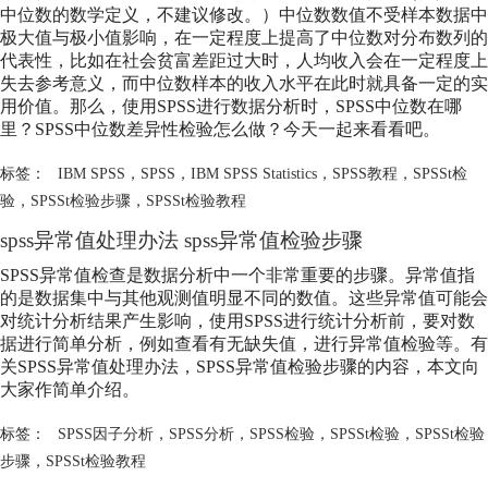
中位数的数学定义，不建议修改。）中位数数值不受样本数据中
极大值与极小值影响，在一定程度上提高了中位数对分布数列的
代表性，比如在社会贫富差距过大时，人均收入会在一定程度上
失去参考意义，而中位数样本的收入水平在此时就具备一定的实
用价值。那么，使用SPSS进行数据分析时，SPSS中位数在哪
里？SPSS中位数差异性检验怎么做？今天一起来看看吧。
标签：
IBM SPSS
，
SPSS
，
IBM SPSS Statistics
，
SPSS教程
，
SPSSt检
验
，
SPSSt检验步骤
，
SPSSt检验教程
spss异常值处理办法 spss异常值检验步骤
SPSS异常值检查是数据分析中一个非常重要的步骤。异常值指
的是数据集中与其他观测值明显不同的数值。这些异常值可能会
对统计分析结果产生影响，使用SPSS进行统计分析前，要对数
据进行简单分析，例如查看有无缺失值，进行异常值检验等。有
关SPSS异常值处理办法，SPSS异常值检验步骤的内容，本文向
大家作简单介绍。
标签：
SPSS因子分析
，
SPSS分析
，
SPSS检验
，
SPSSt检验
，
SPSSt检验
步骤
，
SPSSt检验教程