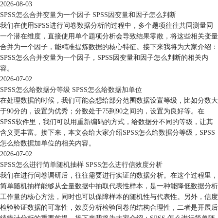
2026-08-03
SPSS怎么合并变量为一个因子 SPSS因变量和因子怎么判断
我们在使用SPSS进行问卷数据分析的过程中，多个题项往往共同测量同
一个潜在维度，直接使用单个题项分析会导致结果零散，将这些相关变量
合并为一个因子，能精准提炼数据的核心特征。接下来我将为大家介绍：
SPSS怎么合并变量为一个因子，SPSS因变量和因子怎么判断的相关内
容。
2026-07-02
SPSS怎么给数据分等级 SPSS怎么给数据加单位
在处理数据的时候，我们可能会想给部分范围数据设置等级，比如分数大
于90分的，设置为优秀；分数处于75到90之间的，设置为良好等。在
SPSS软件里，我们可以用重新编码的方式，给数据分不同的等级，让其
含义更丰富。接下来，本文会给大家介绍SPSS怎么给数据分等级，SPSS
怎么给数据加单位的相关内容。
2026-07-02
SPSS怎么进行简单随机抽样 SPSS怎么进行信效度分析
我们在进行问卷调研后，往往需要进行实证的数据分析。在这个过程里，
简单随机抽样能够从全量数据中抽取代表性样本，是一种能降低数据分析
工作量的核心方法，同时也可以保障样本的随机性与代表性。另外，信度
检验验证数据的可靠性，效度分析检验问卷的结构合理性，二者是开展后