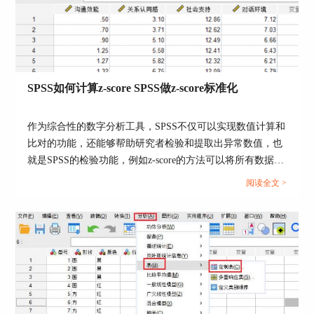
SPSS如何计算z-score SPSS做z-score标准化
作为综合性的数字分析工具，SPSS不仅可以实现数值计算和
比对的功能，还能够帮助研究者检验和提取出异常数值，也
就是SPSS的检验功能，例如z-score的方法可以将所有数据转
化为标准化数据，再依据z值标准筛选出异常数值。本文以
阅读全文 >
图3：重构数据向导
SPSS如何计算z-score，SPSS做z-score标准化这两个问题为
例，简单介绍一下SPSS的z-score方法如何操作。...
接着，系统就会弹出如图4所示的变量选择面板，
这是比较关键的一步。左侧的项目是数据包含的个
案与变量，而右侧的变量，表示的是新重构的个
案；名称变量，表示的是新重构的变量。