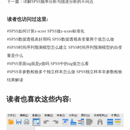
下一篇：
详解SPSS频率分析与描述分析的不同点
读者也访问过这里:
#
SPSS如何计算z-score SPSS做z-score标准化
#
SPSS数据透视表好用吗 SPSS数据透视表变量两个值怎么做
#
SPSS时间序列预测模型怎么建立 SPSS时间序列预测模型的自变
量是什么
图2：数据重构或转置功能
#
SPSS里面sig就是p值吗 SPSS中的sig值怎么看
#
SPSS非参数检验多个独立样本怎么做 SPSS独立样本非参数检验
三、选择转置所有数据
结果解读
由于本文主要讲解的是数据重构的功能，因此使用
的是重构功能中的转置功能。如图3所示，打开重
构数据向导后，选择“转置所有数据”，实际上选择
读者也喜欢这些内容:
该项后，向导就会关闭，并转到“转置”对话框。