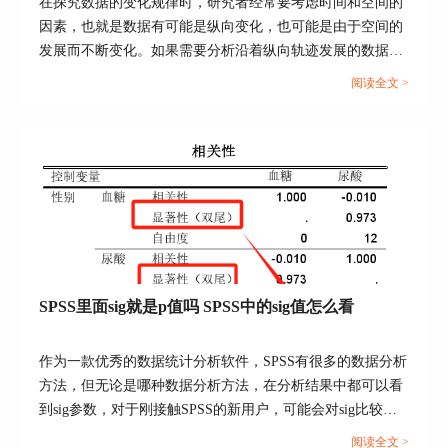
在探究数据的变化规律时，研究者经常要考虑时间和空间的
因素，也就是数据有可能是纵向变化，也可能是由于空间的
发展而不断变化。如果需要分析沿着纵向轨迹发展的数据集
合，推荐使用SPSS时间序列的预测方法。本文以SPSS时间
阅读全文 >
序列预测模型怎么建立，SPSS时间序列预测模型的自变量是
图5：设置变量
什么这两个问题为例，简单介绍一下SPSS时间序列的知
识。...
如图6所示，可以看到，账号已变为了新的变量，
而Page则变为个案，展示了在不同Page中不同账号
的浏览次数。
SPSS里面sig就是p值吗 SPSS中的sig值怎么看
作为一款优秀的数据统计分析软件，SPSS有很多的数据分析
方法，但无论是哪种数据分析方法，在分析结果中都可以看
到sig参数，对于刚接触SPSS的新用户，可能会对sig比较陌
生，下面就给大家详细讲解一下SPSS里面sig就是p值吗，
阅读全文 >