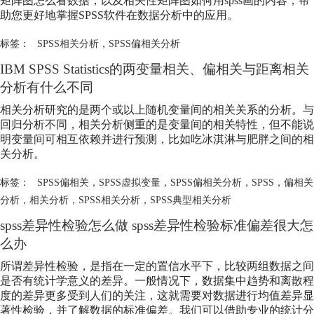
矩阵图怎么看数据，以及相关性矩阵图如何用spss画的内容，帮
助您更好地掌握SPSS软件在数据分析中的应用。
标签：
SPSS相关分析
，
SPSS偏相关分析
IBM SPSS Statistics的两变量相关、偏相关与距离相关
分析有什么不同
相关分析研究的是两个或以上随机变量间的相关关系的分析。与
回归分析不同，相关分析侧重的是变量间的相关特性，但不能说
明变量间可相互依赖并进行预测，比如吃冰淇淋与肥胖之间的相
关分析。
标签：
SPSS偏相关
，
SPSS虚拟变量
，
SPSS偏相关分析
，
SPSS
，
偏相关
分析
，
相关分析
，
SPSS相关分析
，
SPSS典型相关分析
spss差异性检验怎么做 spss差异性检验标准偏差很大怎
么办
所谓差异性检验，是指在一定的置信水平下，比较两组数据之间
是否有统计学意义的差异。一般情况下，数据集中趋势和离散程
度的差异更多受到人们的关注，这就需要对数据进行均值差异显
著性检验，并了解数据的标准偏差。我们可以借助专业的统计分