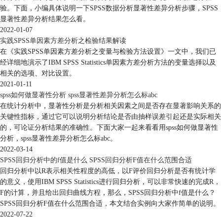
验。下面，小编具体说明一下SPSS数据分析显著性差异分析步骤，SPSS
显著性差异分析结果怎么看。
2022-01-07
实践SPSS单因素方差分析之检验结果解读
在《实践SPSS单因素方差分析之变量与检验方法设置》一文中，我们已
经详细地演示了IBM SPSS Statistics单因素方差分析方法的变量选择以及
相关的选项、对比设置。
2021-01-11
spss如何做显著性分析 spss显著性差异分析怎么标abc
在统计分析中，显著性分析是分析相关因素之间是否存在显著影响关系的
关键性指标，通过它可以说明分析结论是否由抽样误差引起还是实际相关
的，可论证分析结果的准确性。下面大家一起来看看用spss如何做显著性
分析，spss显著性差异分析怎么标abc。
2022-03-14
SPSS回归分析中的f值是什么 SPSS回归分析F值在什么范围合适
回归分析中以R表示相关性程度的高低，以F评价回归分析是否有统计学
的意义，使用IBM SPSS Statistics进行回归分析，可以非常快速的完成R，
F的计算，并且给出回归曲线方程，那么，SPSS回归分析中f值是什么？
SPSS回归分析F值在什么范围合适，本文结合实例向大家作简单的说明。
2022-07-22