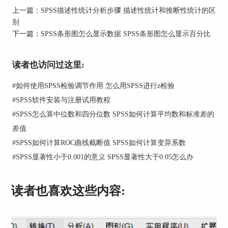
上一篇：
SPSS描述性统计分析步骤 描述性统计和推断性统计的区
别
下一篇：
SPSS条形图怎么显示数据 SPSS条形图怎么显示百分比
读者也访问过这里:
图2：T检验
#
如何使用SPSS检验调节作用 怎么用SPSS进行z检验
#
SPSS软件安装与注册试用教程
在检验变量中选择年龄、受教育年限和储蓄金额。
#
SPSS怎么算中位数和四分位数 SPSS如何计算平均数和标准差的
分组变量选择性别，单击定义组，定义一组为1，
差值
二组为2。设置完毕单击“确定”。
#
SPSS如何计算ROC曲线截断值 SPSS如何计算变异系数
#
SPSS显著性小于0.001的意义 SPSS显著性大于0.05怎么办
读者也喜欢这些内容: