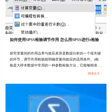
图3：T检验设置
在F检验结果中，可以看出，P值大于0.05，认为两
如何使用SPSS检验调节作用 怎么用SPSS进行z检验
组方差相等。
探究变量间的作用边界与效应差异是数据分析的一个很关键
的环节，调节作用检验能明确变量间效应的适用条件。z检
验是大样本数据中常用的一种参数检验方法，它能够精准地
完成均值比较。接下来我将为大家介绍：如何使用SPSS检验
阅读全文 >
调节作用，怎么用SPSS进行z检验的相关内容。...
图4：T检验结果