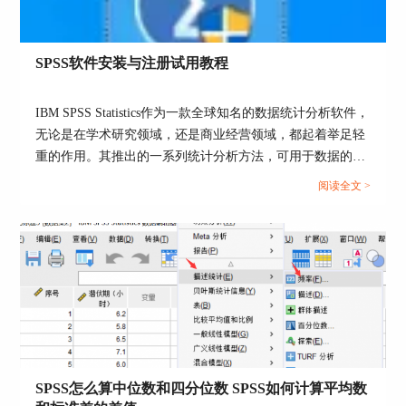
在t检验中，t=0.035，自由度为398，显著性概率为
0.972>0.05。所以，两组数据的无显著性差异。
SPSS软件安装与注册试用教程
Z检验和T检验的区别
T检验分为四种类型，分别是单样本T检验、配对样
IBM SPSS Statistics作为一款全球知名的数据统计分析软件，
本T检验、独立样本T检验。
无论是在学术研究领域，还是商业经营领域，都起着举足轻
重的作用。其推出的一系列统计分析方法，可用于数据的分
单样本T检验分析方法的主要原理是对1个变量的平
析运算、挖掘、模型预测等多个方面。...
均值和某个研究值之间的分析。
阅读全文 >
SPSS怎么算中位数和四分位数 SPSS如何计算平均数