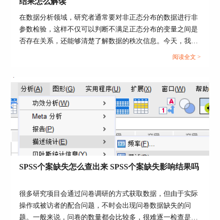
结果怎么解读
在数据分析领域，研究者通常要对非正态分布的数据进行非
图6：
拔靴法设置
参数检验，这样不仅可以判断不满足正态分布的变量之间是
二、SPSS单尾检验p值与什么比较
否存在关系，还能够清楚了解数据的秩次信息。今天，我们
以SPSS非参数检验不显示组别怎么办，SPSS非参数检验结
阅读全文 >
SPSS完成数据分析操作后，会弹出对应的结果查看
果怎么解读这两个问题为例，带大家了解一下SPSS非参数检
器。在结果查看器中，需要与p值对比的就是其中
验的相关知识。...
的“显著性”。
如下图所示，其中的显著性为0.03，是小于0.05
的，说明原始数据中的销售额是符合我们前期设置
的检测值。
SPSS个案缺失怎么查出来 SPSS个案缺失影响结果吗
很多研究项目会通过问卷调研的方式获取数据，但由于实际
操作或被访者的配合问题，不时会出现问卷数据缺失的问
题。一般来说，问卷的数量都会比较多，很难逐一检查是不