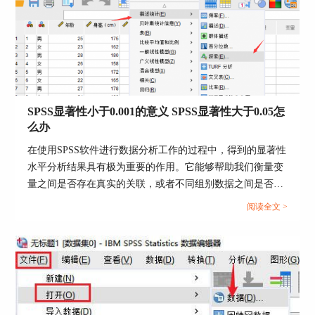
图3：
单样本T检验
4、检验变量：进入单样本T检验的设置界面后，我
们将数据信息中的销售额拖拽到“检验变量”的设置
窗口中，下方的“检验值”设置为15。
SPSS显著性小于0.001的意义 SPSS显著性大于0.05怎
么办
在使用SPSS软件进行数据分析工作的过程中，得到的显著性
水平分析结果具有极为重要的作用。它能够帮助我们衡量变
量之间是否存在真实的关联，或者不同组别数据之间是否存
在实质性的差异。今天我们就一起来探讨关于SPSS显著性小
阅读全文 >
于0.001的意义，SPSS显著性大于0.05怎么办的问题。...
图4：
检验变量
5、选项设置：点击右侧的选项按钮。“置信区间百
分比”设置为95%，缺失值选项则勾选下方的“按具
体分析排除个案”。