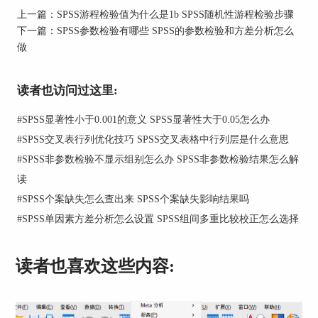
上一篇：
SPSS游程检验值为什么是1b SPSS随机性游程检验步骤
下一篇：
SPSS参数检验有哪些 SPSS的参数检验和方差分析怎么
做
读者也访问过这里:
#
SPSS显著性小于0.001的意义 SPSS显著性大于0.05怎么办
#
SPSS交叉表行列优化技巧 SPSS交叉表格中行列层是什么意思
#
SPSS非参数检验不显示组别怎么办 SPSS非参数检验结果怎么解
图2：
预览数据
读
3、单样本T检验：数据导入成功后，切换到分析选
#
SPSS个案缺失怎么查出来 SPSS个案缺失影响结果吗
项卡，使用其中的“比较平均值-单样本T检验”命
#
SPSS单因素方差分析怎么设置 SPSS组间多重比较校正怎么选择
令。
读者也喜欢这些内容: