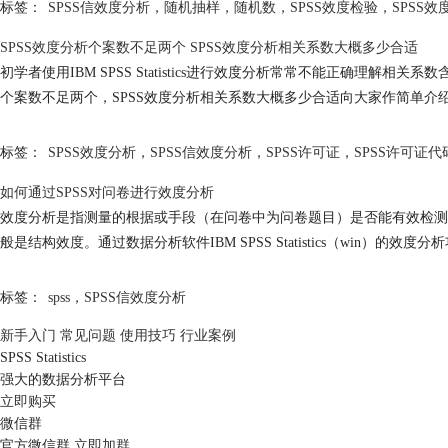
标签：
SPSS信效度分析
，
随机抽样
，
随机数
，
SPSS效度检验
，
SPSS效
SPSS效度分析个案数不足两个 SPSS效度分析相关系数大概多少合适
初学者使用IBM SPSS Statistics进行效度分析常常不能正确
个案数不足两个，SPSS效度分析相关系数大概多少合适向大家作简单介
标签：
SPSS效度分析
，
SPSS信效度分析
，
SPSS许可证
，
SPSS许可证代
如何通过SPSS对问卷进行效度分析
效度分析是指测量的根据或手段（在问卷中为问卷题目）是否能有效检测
般是结构效度。通过数据分析软件IBM SPSS Statistics（win）的
标签：
spss
，
SPSS信效度分析
新手入门
常见问题
使用技巧
行业案例
SPSS Statistics
强大的数据分析平台
立即购买
微信群
官方微信群
立即加群