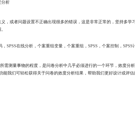
度分析
理解相关系数含义，或者问题设置不正确出现很多的错误，这是非常正常的，坚持
绍。
码
，
SPSS在线分析
，
个案重组变量
，
个案重组
，
SPSS
，
个案控制
，
SPS
所需测量事物的程度，是问卷分析中几乎必须进行的一个环节，效度分析
效度分析功能我们可轻松获得关于问卷的效度分析结果，帮助我们更好设计或评估问卷。那