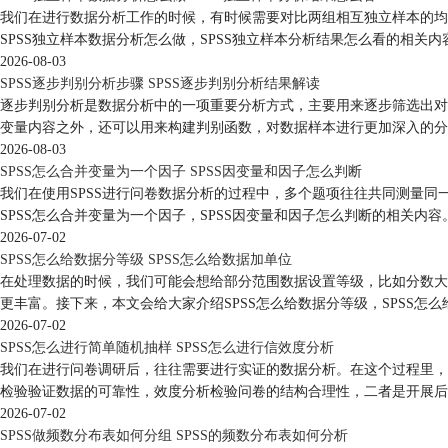
我们在进行数据分析工作的时候，有时候需要对比两组相互独立样本的均
SPSS独立样本数据分析怎么做，SPSS独立样本分析结果怎么看的相关内
2026-08-03
SPSS逐步判别分析步骤 SPSS逐步判别分析结果解读
逐步判别分析是数据分析中的一项重要分析方式，主要用来逐步筛选出对
变量内容之外，还可以用来构建判别函数，对数据样本进行更加深入的分析
2026-08-03
SPSS怎么合并变量为一个因子 SPSS因变量和因子怎么判断
我们在使用SPSS进行问卷数据分析的过程中，多个题项往往共同测量
SPSS怎么合并变量为一个因子，SPSS因变量和因子怎么判断的相关内容
2026-07-02
SPSS怎么给数据分等级 SPSS怎么给数据加单位
在处理数据的时候，我们可能会想给部分范围数据设置等级，比如分数大于
更丰富。接下来，本文会给大家介绍SPSS怎么给数据分等级，SPSS怎
2026-07-02
SPSS怎么进行简单随机抽样 SPSS怎么进行信效度分析
我们在进行问卷调研后，往往需要进行实证的数据分析。在这个过程里，
检验验证数据的可靠性，效度分析检验问卷的结构合理性，二者是开展后续
2026-07-02
SPSS做频数分布表如何分组 SPSS的频数分布表如何分析