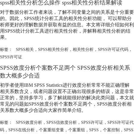
spss相关性分析怎么操作 spss相关性分析结果解读
对于数据分析工作者来说，了解不同变量之间的关系是十分重要
的。因此，SPSS统计分析工具的相关性分析功能， 可以帮助分
析师更好的理解数据并获取有益的信息。本文将详细介绍如何利
用SPSS统计分析工具进行相关性分析，并解释相关性分析的结
果。
标签：
SPSS相关
，
SPSS相关性分析
，
相关性分析
，
SPSS许可证代码
，
SPSS许可证
SPSS效度分析个案数不足两个 SPSS效度分析相关系
数大概多少合适
初学者使用IBM SPSS Statistics进行效度分析常常不能正确理解
相关系数含义，或者问题设置不正确出现很多的错误，这是非常
正常的，坚持多学习，多了解就能很好的解决此类问题，本文就
常见的问题如SPSS效度分析个案数不足两个，SPSS效度分析相
关系数大概多少合适向大家作简单介绍。
标签：
SPSS效度分析
，
SPSS信效度分析
，
SPSS许可证
，
SPSS许可证代
码
，
SPSS在线分析
，
个案重组变量
，
个案重组
，
SPSS
，
个案控制
，
SPSS