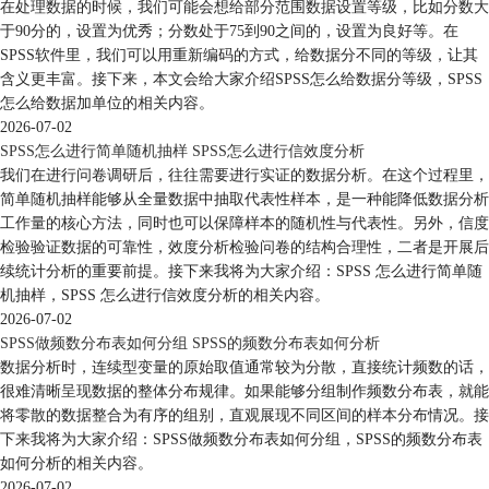
在处理数据的时候，我们可能会想给部分范围数据设置等级，比如分数大
于90分的，设置为优秀；分数处于75到90之间的，设置为良好等。在
SPSS软件里，我们可以用重新编码的方式，给数据分不同的等级，让其
含义更丰富。接下来，本文会给大家介绍SPSS怎么给数据分等级，SPSS
怎么给数据加单位的相关内容。
2026-07-02
SPSS怎么进行简单随机抽样 SPSS怎么进行信效度分析
我们在进行问卷调研后，往往需要进行实证的数据分析。在这个过程里，
简单随机抽样能够从全量数据中抽取代表性样本，是一种能降低数据分析
工作量的核心方法，同时也可以保障样本的随机性与代表性。另外，信度
检验验证数据的可靠性，效度分析检验问卷的结构合理性，二者是开展后
续统计分析的重要前提。接下来我将为大家介绍：SPSS 怎么进行简单随
机抽样，SPSS 怎么进行信效度分析的相关内容。
2026-07-02
SPSS做频数分布表如何分组 SPSS的频数分布表如何分析
数据分析时，连续型变量的原始取值通常较为分散，直接统计频数的话，
很难清晰呈现数据的整体分布规律。如果能够分组制作频数分布表，就能
将零散的数据整合为有序的组别，直观展现不同区间的样本分布情况。接
下来我将为大家介绍：SPSS做频数分布表如何分组，SPSS的频数分布表
如何分析的相关内容。
2026-07-02