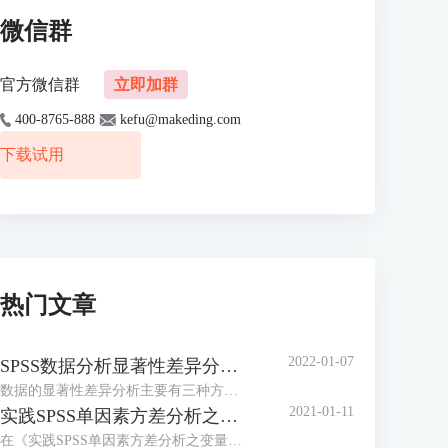
微信群
官方微信群
立即加群
400-8765-888
kefu@makeding.com
下载试用
热门文章
2022-01-07
SPSS数据分析显著性差异分析步骤 SPSS显著性差异分析结果怎么看
数据的显著性差异分析主要有三种方法，分别是卡方检验、T检验和方差分析。这三种方法都有具体的数据要求：卡方检验是对多个类别的数据进行分析，T检验是对两组数据进行分析，方差分析是对多组数据进行检验。下面，小编具体说明一下SPSS数据分析显著性差异分析步骤，SPSS显著性差异分析结果怎么看。
2021-01-11
实践SPSS单因素方差分析之检验结果解读
在《实践SPSS单因素方差分析之变量与检验方法设置》一文中，我们已经详细地演示了IBM SPSS Statistics单因素方差分析方法的变量选择以及相关的选项、对比设置。