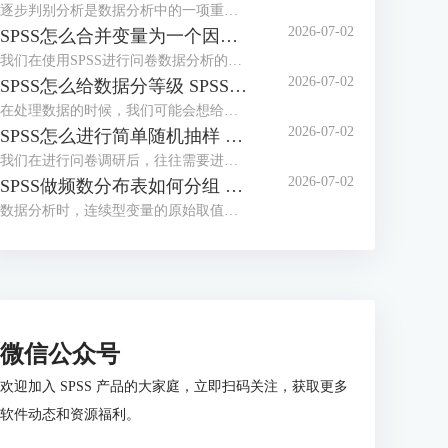
逐步判别分析是数据分析中的一项重要分析方式，主要用来逐步筛选出对数据样本的类别区分有着明显贡献的变量内容（降低多余的变量对数据样本精确性的影响）。而在数据分析软件SPSS中，判别分析除了可以区别变量内容之外，还可以用来构建判别函数，对数据样本进行更加深入的分析。下面给大家介绍SPSS逐步判别分析步骤，SPSS逐步判别分析结果解读的具体内容。
2026-07-02
SPSS怎么合并变量为一个因子 SPSS因变量和因子怎么判断
我们在使用SPSS进行问卷数据分析的过程中，多个题项往往共同测量同一个潜在维度，直接使用单个题项分析会导致结果零散，将这些相关变量合并为一个因子，能精准提炼数据的核心特征。接下来我将为大家介绍：SPSS怎么合并变量为一个因子，SPSS因变量和因子怎么判断的相关内容。
2026-07-02
SPSS怎么给数据分等级 SPSS怎么给数据加单位
在处理数据的时候，我们可能会想给部分范围数据设置等级，比如分数大于90分的，设置为优秀；分数处于75到90之间的，设置为良好等。在SPSS软件里，我们可以用重新编码的方式，给数据分不同的等级，让其含义更丰富。接下来，本文会给大家介绍SPSS怎么给数据分等级，SPSS怎么给数据加单位的相关内容。
2026-07-02
SPSS怎么进行简单随机抽样 SPSS怎么进行信效度分析
我们在进行问卷调研后，往往需要进行实证的数据分析。在这个过程里，简单随机抽样能够从全量数据中抽取代表性样本，是一种能降低数据分析工作量的核心方法，同时也可以保障样本的随机性与代表性。另外，信度检验验证数据的可靠性，效度分析检验问卷的结构合理性，二者是开展后续统计分析的重要前提。接下来我将为大家介绍：SPSS 怎么进行简单随机抽样，SPSS 怎么进行信效度分析的相关内容。
2026-07-02
SPSS做频数分布表如何分组 SPSS的频数分布表如何分析
数据分析时，连续型变量的原始取值通常较为分散，直接统计频数的话，很难清晰呈现数据的整体分布规律。如果能够分组制作频数分布表，就能将零散的数据整合为有序的组别，直观展现不同区间的样本分布情况。接下来我将为大家介绍：SPSS做频数分布表如何分组，SPSS的频数分布表如何分析的相关内容。
微信公众号
欢迎加入 SPSS 产品的大家庭，立即扫码关注，获取更多
软件动态和资源福利。