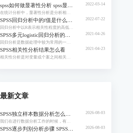
2022-03-14
spss如何做显著性分析 spss显著性差异分析怎么标abc
在统计分析中，显著性分析是分析相关因素之间是否存在显著影响关系的关键性指标，通过它可以说明分析结论是否由抽样误差引起还是实际相关的，可论证分析结果的准确性。下面大家一起来看看用spss如何做显著性分析，spss显著性差异分析怎么标abc。
2022-07-22
SPSS回归分析中的f值是什么 SPSS回归分析F值在什么范围合适
回归分析中以R表示相关性程度的高低，以F评价回归分析是否有统计学的意义，使用IBM SPSS Statistics进行回归分析，可以非常快速的完成R，F的计算，并且给出回归曲线方程，那么，SPSS回归分析中f值是什么？SPSS回归分析F值在什么范围合适，本文结合实例向大家作简单的说明。
2021-04-26
SPSS多元logistic回归分析的使用技巧
回归分析是数据处理中较为常用的一类方法，它可以找出数据变量之间的未知关系，得到较为符合变量关系的数学表达式，以帮助用户完成数据分析。
2021-04-23
SPSS相关性分析结果怎么看
相关性分析是对变量或个案之间相关度的测量，在SPSS中可以选择三种方法来进行相关性分析：双变量、偏相关和距离。
最新文章
2026-08-03
SPSS独立样本数据分析怎么做 SPSS独立样本分析结果怎么看
我们在进行数据分析工作的时候，有时候需要对比两组相互独立样本的均值差异，比如不同组同学的考试分数、不同实验组的观测指标等，独立样本t检验就是解决这类问题常用的分析方法。接下来我将为大家介绍：SPSS独立样本数据分析怎么做，SPSS独立样本分析结果怎么看的相关内容。
2026-08-03
SPSS逐步判别分析步骤 SPSS逐步判别分析结果解读