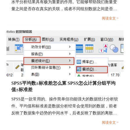
水平分析结果具有极为重要的作用。它能够帮助我们衡量变
提供了非常多的数据可视化功能，如直方图、散点
量之间是否存在真实的关联，或者不同组别数据之间是否存
图、折线图等，这些功能可以帮助我们更加直观地
在实质性的差异。今天我们就一起来探讨关于SPSS显著性小
了解数据分布和变化趋势。
阅读全文 >
于0.001的意义，SPSS显著性大于0.05怎么办的问题。...
本文介绍了spss描述性分析怎么操作，spss描述性
分析的意义的内容。综上所述，SPSS的描述性统计
分析功能是非常强大的，可以帮助研究者更全面地
了解数据的基本特征，为后续的分析提供参考依
据。
SPSS平均数±标准差怎么算 SPSS怎么计算分组平均
值±标准差
SPSS是一款常用的、操作简单但功能强大的数据统计分析软
件。平均值和标准差是数据分析经常会使用到的数据，前者
反映了数据集中趋势的中间水平，后者反映了数据的离散程
度，两者都是很重要的数据参考标准。在SPSS中计算平均数
阅读全文 >
±标准差会使用到“描述统计”功能或者“计算变量功能”，接下