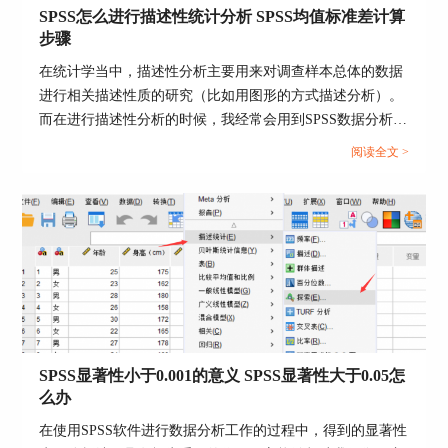
SPSS怎么进行描述性统计分析 SPSS均值标准差计算
们了解数据的分布情况和基本特征，例如数据的集
步骤
中趋势和离散程度等。通过SPSS描述性分析，我们
可以得到以下信息：
在统计学当中，描述性分析主要用来对调查样本总体的数据
进行相关描述性质的研究（比如用图形的方式描述分析）。
1.数据的分布情况：平均数和中位数可以反映数据
而在进行描述性分析的时候，我经常会用到SPSS数据分析软
的集中趋势，标准差和方差可以反映数据的离散程
件，这款软件给我提供了许多数据分析的帮助。接下来给大
度，极差可以反映数据的变异程度，这些信息可以
阅读全文 >
家介绍SPSS怎么进行描述性统计分析，SPSS均值标准差计
帮助我们了解数据的分布情况。
算步骤的具体内容。...
2.数据的异常值：通过观察最大值和最小值，我们
可以发现是否存在异常值，以及异常值对数据分析
的影响。
3.数据的可靠性：描述性分析可以帮助我们了解数
据的可靠性，例如平均数和标准差的比较可以判断
数据是否具有正态分布。
除了SPSS描述性分析外，SPSS还有很多其他数据
SPSS显著性小于0.001的意义 SPSS显著性大于0.05怎
分析方法，如t检验、方差分析、回归分析等。这
么办
些方法在不同的研究领域和场合下有不同的应用，
在使用SPSS软件进行数据分析工作的过程中，得到的显著性
需要根据实际情况进行选择和使用。此外，SPSS也