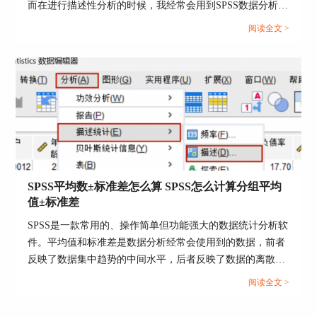
而在进行描述性分析的时候，我经常会用到SPSS数据分析软
最后，有时候我们需要对不同群体的年龄进行显著
件，这款软件给我提供了许多数据分析的帮助。接下来给大
性分析，比如想看看不同性别之间的年龄有没有显
阅读全文 >
家介绍SPSS怎么进行描述性统计分析，SPSS均值标准差计
著差异。
算步骤的具体内容。...
以下就是显著性分析的步骤：
打开 T 检验
：首先，你需要用 T 检验来比较两个
群体的平均值是不是有显著的差别。你在菜单栏里
找到“分析”，然后选择“比较均值”，接着再选“独立
样本 T 检验”。这会弹出一个窗口。
选择变量
：在这个窗口里，你要把“年龄”变量拖
SPSS平均数±标准差怎么算 SPSS怎么计算分组平均
到“检验变量”框里，然后再把“性别”变量拖到“分组
值±标准差
变量”框里。在右边你需要定义一下分组，比如 1
SPSS是一款常用的、操作简单但功能强大的数据统计分析软
表示男性，2 表示女性（具体要看你数据里的定
件。平均值和标准差是数据分析经常会使用到的数据，前者
义）。设置好之后，点“确定”。
反映了数据集中趋势的中间水平，后者反映了数据的离散程
查看分析结果
：SPSS 会帮你算出不同性别之间的
度，两者都是很重要的数据参考标准。在SPSS中计算平均数
阅读全文 >
平均年龄差异，并且给出一个 p 值。这个 p 值如果
±标准差会使用到“描述统计”功能或者“计算变量功能”，接下
小于 0.05，就说明两个群体之间的年龄差异是显著
来我就给大家详细介绍一下关于SPSS平均数±标准差怎么