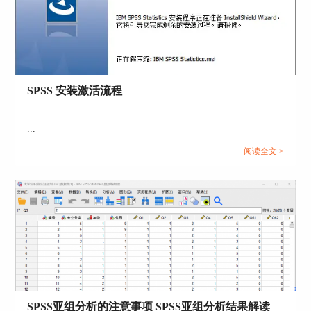
都会想了解这些年龄的平均值是多少，或者再算一
算加减标准差。
以下就是计算的步骤：
打开描述统计
：在 SPSS里，想算平均值和标准
差，可以用“描述统计”功能。你先去菜单栏，
SPSS 安装激活流程
点“分析”，然后选“描述统计”，接着再点“描述”。
这样会弹出一个新窗口，在这里你可以选择你要统
...
计的变量，也就是“年龄”这个变量。
阅读全文 >
选择统计指标
：在弹出的窗口里，把“年龄”这个变
量拖到右边的框里，然后点击“选项”按钮。在“选
项”里你可以勾选你想要的统计指标，比如“均
值”（也就是平均值）、“标准差”之类的。设置好
了之后，点“继续”再点“确定”，SPSS 就会开始计
算。
查看结果
：很快你就会看到结果窗口，里面会有年
龄的平均值和标准差。比如说，平均年龄是 35
岁，标准差是 5 岁，这就意味着大部分人年龄在
SPSS亚组分析的注意事项 SPSS亚组分析结果解读