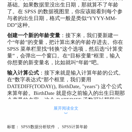
基础。如果数据里没出生日期，那就算不了年龄
了。在 SPSS 的数据视图里，你应该能看到每个参
与者的出生日期，格式一般是类似“YYYY-MM-
DD”这种。
创建一个新的年龄变量
：接下来，我们要新建一
个“年龄”的变量，把计算出来的年龄存进去。你在
SPSS 菜单栏里找“转换”这个选项，然后选“计算变
量”，会弹出一个窗口。在“目标变量”框里，输入
你想要的新变量名，比如就叫“年龄”吧。
输入计算公式
：接下来就是输入计算年龄的公式。
在“数字表达式”那个框里，我们要用
DATEDIFF(TODAY(), BirthDate, "years") 这个公式
来算年龄。BirthDate 就是你之前输入的出生日期那
个变量的名字。这个 DATEDIFF 函数可以帮我们
算两个日期之间相差多少年，这样就能算出年龄。
展开阅读全文
︾
保存并计算
：设置好了之后，直接点击“确定”，
SPSS 会帮你自动计算每个人的年龄，然后把结果
标签：
SPSS数据分析软件
，
SPSS计算年龄
放到你新建的“年龄”变量里。这样，你的表格里就