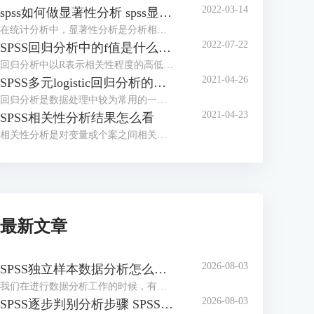
2022-03-14
spss如何做显著性分析 spss显著性差异分析怎么标abc
在统计分析中，显著性分析是分析相关因素之间是否存在显著影响关系的关键性指标，通过它可以说明分析结论是否由抽样误差引起还是实际相关的，可论证分析结果的准确性。下面大家一起来看看用spss如何做显著性分析，spss显著性差异分析怎么标abc。
2022-07-22
SPSS回归分析中的f值是什么 SPSS回归分析F值在什么范围合适
回归分析中以R表示相关性程度的高低，以F评价回归分析是否有统计学的意义，使用IBM SPSS Statistics进行回归分析，可以非常快速的完成R，F的计算，并且给出回归曲线方程，那么，SPSS回归分析中f值是什么？SPSS回归分析F值在什么范围合适，本文结合实例向大家作简单的说明。
2021-04-26
SPSS多元logistic回归分析的使用技巧
回归分析是数据处理中较为常用的一类方法，它可以找出数据变量之间的未知关系，得到较为符合变量关系的数学表达式，以帮助用户完成数据分析。
2021-04-23
SPSS相关性分析结果怎么看
相关性分析是对变量或个案之间相关度的测量，在SPSS中可以选择三种方法来进行相关性分析：双变量、偏相关和距离。
最新文章
2026-08-03
SPSS独立样本数据分析怎么做 SPSS独立样本分析结果怎么看
我们在进行数据分析工作的时候，有时候需要对比两组相互独立样本的均值差异，比如不同组同学的考试分数、不同实验组的观测指标等，独立样本t检验就是解决这类问题常用的分析方法。接下来我将为大家介绍：SPSS独立样本数据分析怎么做，SPSS独立样本分析结果怎么看的相关内容。
2026-08-03
SPSS逐步判别分析步骤 SPSS逐步判别分析结果解读