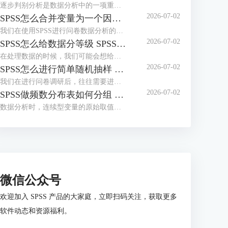
逐步判别分析是数据分析中的一项重要分析方式，主要用来逐步筛选出对数据样本的类别区分有着明显贡献的变量内容（降低多余的变量对数据样本精确性的影响）。而在数据分析软件SPSS中，判别分析除了可以区别变量内容之外，还可以用来构建判别函数，对数据样本进行更加深入的分析。下面给大家介绍SPSS逐步判别分析步骤，SPSS逐步判别分析结果解读的具体内容。
2026-07-02
SPSS怎么合并变量为一个因子 SPSS因变量和因子怎么判断
我们在使用SPSS进行问卷数据分析的过程中，多个题项往往共同测量同一个潜在维度，直接使用单个题项分析会导致结果零散，将这些相关变量合并为一个因子，能精准提炼数据的核心特征。接下来我将为大家介绍：SPSS怎么合并变量为一个因子，SPSS因变量和因子怎么判断的相关内容。
2026-07-02
SPSS怎么给数据分等级 SPSS怎么给数据加单位
在处理数据的时候，我们可能会想给部分范围数据设置等级，比如分数大于90分的，设置为优秀；分数处于75到90之间的，设置为良好等。在SPSS软件里，我们可以用重新编码的方式，给数据分不同的等级，让其含义更丰富。接下来，本文会给大家介绍SPSS怎么给数据分等级，SPSS怎么给数据加单位的相关内容。
2026-07-02
SPSS怎么进行简单随机抽样 SPSS怎么进行信效度分析
我们在进行问卷调研后，往往需要进行实证的数据分析。在这个过程里，简单随机抽样能够从全量数据中抽取代表性样本，是一种能降低数据分析工作量的核心方法，同时也可以保障样本的随机性与代表性。另外，信度检验验证数据的可靠性，效度分析检验问卷的结构合理性，二者是开展后续统计分析的重要前提。接下来我将为大家介绍：SPSS 怎么进行简单随机抽样，SPSS 怎么进行信效度分析的相关内容。
2026-07-02
SPSS做频数分布表如何分组 SPSS的频数分布表如何分析
数据分析时，连续型变量的原始取值通常较为分散，直接统计频数的话，很难清晰呈现数据的整体分布规律。如果能够分组制作频数分布表，就能将零散的数据整合为有序的组别，直观展现不同区间的样本分布情况。接下来我将为大家介绍：SPSS做频数分布表如何分组，SPSS的频数分布表如何分析的相关内容。
微信公众号
欢迎加入 SPSS 产品的大家庭，立即扫码关注，获取更多
软件动态和资源福利。