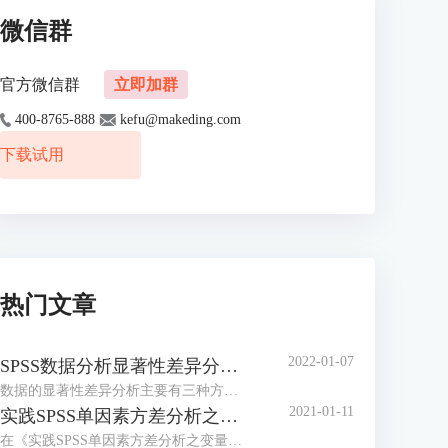
微信群
官方微信群
立即加群
400-8765-888
kefu@makeding.com
下载试用
热门文章
2022-01-07
SPSS数据分析显著性差异分析步骤 SPSS显著性差异分析结果怎么看
数据的显著性差异分析主要有三种方法，分别是卡方检验、T检验和方差分析。这三种方法都有具体的数据要求：卡方检验是对多个类别的数据进行分析，T检验是对两组数据进行分析，方差分析是对多组数据进行检验。下面，小编具体说明一下SPSS数据分析显著性差异分析步骤，SPSS显著性差异分析结果怎么看。
2021-01-11
实践SPSS单因素方差分析之检验结果解读
在《实践SPSS单因素方差分析之变量与检验方法设置》一文中，我们已经详细地演示了IBM SPSS Statistics单因素方差分析方法的变量选择以及相关的选项、对比设置。