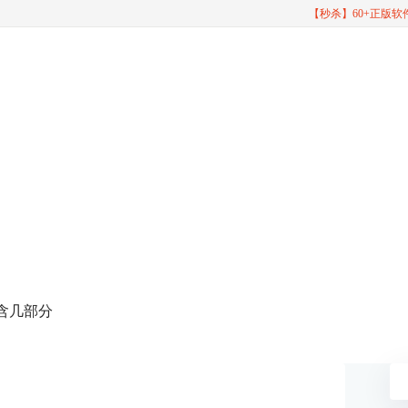
【秒杀】60+正版
包含几部分