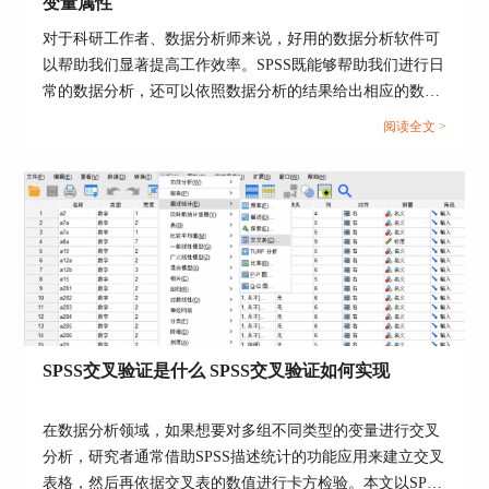
变量属性
存标志，打开另存为面板，选择自己的保存路径以
对于科研工作者、数据分析师来说，好用的数据分析软件可
及输入文本名称即可。或者直接点击鼠标右键，选
以帮助我们显著提高工作效率。SPSS既能够帮助我们进行日
择复制，将表格复制到excel中。
常的数据分析，还可以依照数据分析的结果给出相应的数据
分析报告，辅助我们进行后续的工作。接下来给大家介绍
阅读全文 >
SPSS如何把多个指标合并成一个变量，如何定义SPSS变量
属性的具体内容。...
图四：如何导出相关性表格
SPSS交叉验证是什么 SPSS交叉验证如何实现
以上便是有关SPSS相关性表格怎么看，SPSS相关
性表格怎么制作的相关内容，更多教程欢迎去IBM
在数据分析领域，如果想要对多组不同类型的变量进行交叉
SPSS Statistics中文官网进行了解。
分析，研究者通常借助SPSS描述统计的功能应用来建立交叉
表格，然后再依据交叉表的数值进行卡方检验。本文以SPSS