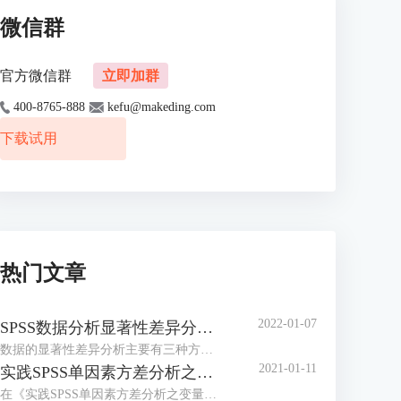
微信群
官方微信群
立即加群
400-8765-888
kefu@makeding.com
下载试用
热门文章
2022-01-07
SPSS数据分析显著性差异分析步骤 SPSS显著性差异分析结果怎么看
数据的显著性差异分析主要有三种方法，分别是卡方检验、T检验和方差分析。这三种方法都有具体的数据要求：卡方检验是对多个类别的数据进行分析，T检验是对两组数据进行分析，方差分析是对多组数据进行检验。下面，小编具体说明一下SPSS数据分析显著性差异分析步骤，SPSS显著性差异分析结果怎么看。
2021-01-11
实践SPSS单因素方差分析之检验结果解读
在《实践SPSS单因素方差分析之变量与检验方法设置》一文中，我们已经详细地演示了IBM SPSS Statistics单因素方差分析方法的变量选择以及相关的选项、对比设置。