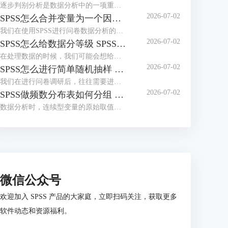
逐步判别分析是数据分析中的一项重要分析方式，主要用来逐步筛选出对数据样本的类别区分有着明显贡献的变量内容（降低多余的变量对数据样本精确性的影响）。而在数据分析软件SPSS中，判别分析除了可以区别变量内容之外，还可以用来构建判别函数，对数据样本进行更加深入的分析。下面给大家介绍SPSS逐步判别分析步骤，SPSS逐步判别分析结果解读的具体内容。
2026-07-02
SPSS怎么合并变量为一个因子 SPSS因变量和因子怎么判断
我们在使用SPSS进行问卷数据分析的过程中，多个题项往往共同测量同一个潜在维度，直接使用单个题项分析会导致结果零散，将这些相关变量合并为一个因子，能精准提炼数据的核心特征。接下来我将为大家介绍：SPSS怎么合并变量为一个因子，SPSS因变量和因子怎么判断的相关内容。
2026-07-02
SPSS怎么给数据分等级 SPSS怎么给数据加单位
在处理数据的时候，我们可能会想给部分范围数据设置等级，比如分数大于90分的，设置为优秀；分数处于75到90之间的，设置为良好等。在SPSS软件里，我们可以用重新编码的方式，给数据分不同的等级，让其含义更丰富。接下来，本文会给大家介绍SPSS怎么给数据分等级，SPSS怎么给数据加单位的相关内容。
2026-07-02
SPSS怎么进行简单随机抽样 SPSS怎么进行信效度分析
我们在进行问卷调研后，往往需要进行实证的数据分析。在这个过程里，简单随机抽样能够从全量数据中抽取代表性样本，是一种能降低数据分析工作量的核心方法，同时也可以保障样本的随机性与代表性。另外，信度检验验证数据的可靠性，效度分析检验问卷的结构合理性，二者是开展后续统计分析的重要前提。接下来我将为大家介绍：SPSS 怎么进行简单随机抽样，SPSS 怎么进行信效度分析的相关内容。
2026-07-02
SPSS做频数分布表如何分组 SPSS的频数分布表如何分析
数据分析时，连续型变量的原始取值通常较为分散，直接统计频数的话，很难清晰呈现数据的整体分布规律。如果能够分组制作频数分布表，就能将零散的数据整合为有序的组别，直观展现不同区间的样本分布情况。接下来我将为大家介绍：SPSS做频数分布表如何分组，SPSS的频数分布表如何分析的相关内容。
微信公众号
欢迎加入 SPSS 产品的大家庭，立即扫码关注，获取更多
软件动态和资源福利。