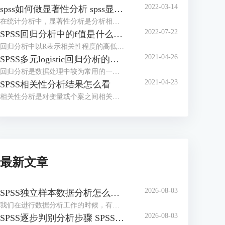
2022-03-14
spss如何做显著性分析 spss显著性差异分析怎么标abc
在统计分析中，显著性分析是分析相关因素之间是否存在显著影响关系的关键性指标，通过它可以说明分析结论是否由抽样误差引起还是实际相关的，可论证分析结果的准确性。下面大家一起来看看用spss如何做显著性分析，spss显著性差异分析怎么标abc。
2022-07-22
SPSS回归分析中的f值是什么 SPSS回归分析F值在什么范围合适
回归分析中以R表示相关性程度的高低，以F评价回归分析是否有统计学的意义，使用IBM SPSS Statistics进行回归分析，可以非常快速的完成R，F的计算，并且给出回归曲线方程，那么，SPSS回归分析中f值是什么？SPSS回归分析F值在什么范围合适，本文结合实例向大家作简单的说明。
2021-04-26
SPSS多元logistic回归分析的使用技巧
回归分析是数据处理中较为常用的一类方法，它可以找出数据变量之间的未知关系，得到较为符合变量关系的数学表达式，以帮助用户完成数据分析。
2021-04-23
SPSS相关性分析结果怎么看
相关性分析是对变量或个案之间相关度的测量，在SPSS中可以选择三种方法来进行相关性分析：双变量、偏相关和距离。
最新文章
2026-08-03
SPSS独立样本数据分析怎么做 SPSS独立样本分析结果怎么看
我们在进行数据分析工作的时候，有时候需要对比两组相互独立样本的均值差异，比如不同组同学的考试分数、不同实验组的观测指标等，独立样本t检验就是解决这类问题常用的分析方法。接下来我将为大家介绍：SPSS独立样本数据分析怎么做，SPSS独立样本分析结果怎么看的相关内容。
2026-08-03
SPSS逐步判别分析步骤 SPSS逐步判别分析结果解读