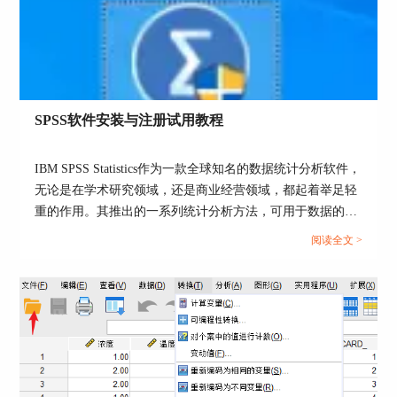
图2：年收益作为分箱变量
3、目前区间最小为10347万元，最大为69530万
SPSS软件安装与注册试用教程
元，当前变量命名为年收益万元，这里我们欲将变
量数据进行四段式划分并创建新变量，所以可以把
IBM SPSS Statistics作为一款全球知名的数据统计分析软件，
当前变量下方的分箱化变量输入相应的新命名。
无论是在学术研究领域，还是商业经营领域，都起着举足轻
重的作用。其推出的一系列统计分析方法，可用于数据的分
析运算、挖掘、模型预测等多个方面。...
阅读全文 >