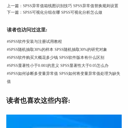
上一篇：
SPSS异常值箱线图识别技巧 SPSS异常值替换规则设置
下一篇：
SPSS可视化分组在哪 SPSS可视化分析怎么做
读者也访问过这里:
图1：医美项目年收益数据
2、根据可视分箱的页面提示，我们能得知可进行
#
SPSS软件安装与注册试用教程
该操作的变量为数字有序变量，那么就可以将医美
#
SPSS随机抽取30%的样本 SPSS随机抽取30%的研究对象
项目年收益放入下方的【要分箱的变量】框中，然
#
SPSS软件购买大概花多少钱 SPSS软件版本有什么区别
后进行【继续】的确认按键。
#
SPSS显著性小于0.001的意义 SPSS显著性大于0.05怎么办
#
SPSS如何诊断多变量异常值 SPSS如何将变量异常值处理为缺失
值
读者也喜欢这些内容: