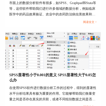
市面上的数据分析软件有很多，如SPSS、Graphpad和Stata等
二、SPSS可视化分箱点了不显示
等，这些软件帮助我们进行许多领域的数据分析，例如临床
SPSS可视化分箱固然存在一定的应用局限，主要就
医学中的药品效果验证、农业中的农药防治病虫害效果和社
是只能将连续性数值变量进行等级划分。如果我们
会科学的人口数据调查等等。SPSS是其中应用十分广泛的一
阅读全文 >
未进行分割点确认、生成标签等设置功能，可能还
款软件，接下来我就介绍一下SPSS软件购买大概花多少钱，
会出现可视化分箱不显示的问题，所以需要对相关
SPSS软件版本有什么区别。...
指令进行了解和确认。
1、按照确认分割点数的操作设置，我们可以看到
区间图的三条分割线，为了详细看到这些分割线的
具体点位和划分范围，我们需要进行【生成标签】
的功能设置才可以看到相关显示。
SPSS显著性小于0.001的意义 SPSS显著性大于0.05怎
么办
在使用SPSS软件进行数据分析工作的过程中，得到的显著性
水平分析结果具有极为重要的作用。它能够帮助我们衡量变
量之间是否存在真实的关联，或者不同组别数据之间是否存
在实质性的差异。今天我们就一起来探讨关于SPSS显著性小