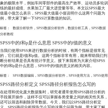
象的极限水平，例如车间零部件的最高生产效率、运动员多轮训
练的最好成绩、水果加工厂最大进货量等等。本文以SPSS最大
值最小值怎么表示，SPSS最大值最小值说明什么这两个问题为
例，带大家了解一下SPSS计算数值的知识。
标签：
数据分析软件
，
SPSS数据分析软件
，
数据分析工具
，
SPSS数据
分析教程
SPSS中的f和p是什么意思 SPSS中的f值的意义
当我们使用SPSS来进行数据分析的时候，有两个指标是很常见
的，它们就是f值和p值。这两个指标非常有用，能来帮助我们判
断分析结果是否具有统计学意义。接下来我将为大家介绍SPSS
中的f和p是什么意思，SPSS中的f值的意义的相关内容。
标签：
SPSS数据编辑
，
SPSS数据分析软件
，
SPSS使用方法
，
SPSS使用
SPSS路径分析定义 SPSS路径分析报告怎么写的
在处理和优化庞大数据集时，研究者通常使用SPSS路径分析的
手段展开操作，这样不仅可以掌握各类变量之间的相关性关系，
还可以筛选和剔除异常数据。今天，我们以SPSS路径分析定
义，SPSS路径分析报告怎么写的这两个问题为例，带大家了解