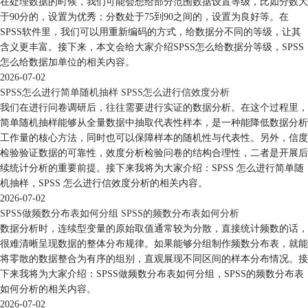
在处理数据的时候，我们可能会想给部分范围数据设置等级，比如分数大
于90分的，设置为优秀；分数处于75到90之间的，设置为良好等。在
SPSS软件里，我们可以用重新编码的方式，给数据分不同的等级，让其
含义更丰富。接下来，本文会给大家介绍SPSS怎么给数据分等级，SPSS
怎么给数据加单位的相关内容。
2026-07-02
SPSS怎么进行简单随机抽样 SPSS怎么进行信效度分析
我们在进行问卷调研后，往往需要进行实证的数据分析。在这个过程里，
简单随机抽样能够从全量数据中抽取代表性样本，是一种能降低数据分析
工作量的核心方法，同时也可以保障样本的随机性与代表性。另外，信度
检验验证数据的可靠性，效度分析检验问卷的结构合理性，二者是开展后
续统计分析的重要前提。接下来我将为大家介绍：SPSS 怎么进行简单随
机抽样，SPSS 怎么进行信效度分析的相关内容。
2026-07-02
SPSS做频数分布表如何分组 SPSS的频数分布表如何分析
数据分析时，连续型变量的原始取值通常较为分散，直接统计频数的话，
很难清晰呈现数据的整体分布规律。如果能够分组制作频数分布表，就能
将零散的数据整合为有序的组别，直观展现不同区间的样本分布情况。接
下来我将为大家介绍：SPSS做频数分布表如何分组，SPSS的频数分布表
如何分析的相关内容。
2026-07-02