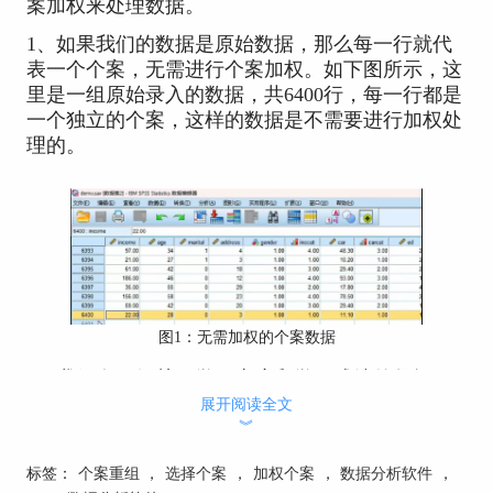
案加权来处理数据。
1、如果我们的数据是原始数据，那么每一行就代
表一个个案，无需进行个案加权。如下图所示，这
里是一组原始录入的数据，共6400行，每一行都是
一个独立的个案，这样的数据是不需要进行加权处
理的。
图1：无需加权的个案数据
2、我们有一组关于学习态度和学习成绩的数据，
想要分析它们之间的关系。而这些要分析的数据是
展开阅读全文
︾
经过统计整理的，那么就需要对个案进行加权，给
数值变量赋予一定的权重。如果数据没有加权，那
标签：
个案重组
，
选择个案
，
加权个案
，
数据分析软件
，
么就只有四个个案，即认为只有四个人。但实际