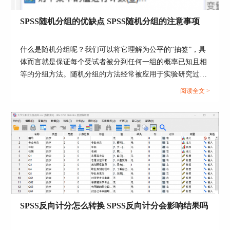
SPSS随机分组的优缺点 SPSS随机分组的注意事项
什么是随机分组呢？我们可以将它理解为公平的“抽签”，具
体而言就是保证每个受试者被分到任何一组的概率已知且相
图3：导入数据
等的分组方法。随机分组的方法经常被应用于实验研究过程
3、接下来进行加权处理，从“数据”菜单进入“个案
中，尤其是临床试验中，在临床试验中，受试者将会完全凭
阅读全文 >
加权”，选择“人数”作为个案加权的系数。因为人
借“偶然性”机会被分配到不同的分组——如实验组和对照
数在这里相当于分组后的频数，确定后，从界面上
组，而不根据研究对象的年龄、病情或其他任何因素。本文
虽看不出明显变化，但右下角会显示“权重开启”，
中我们就介绍一下关于SPSS随机分组的优缺点，SPSS随机
表明已完成加权处理。
分组的注意事项的相关内容。...
SPSS反向计分怎么转换 SPSS反向计分会影响结果吗