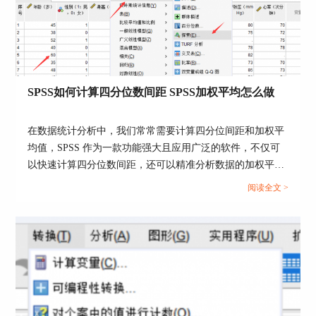
一个具体的案例来详细说明SPSS如何进行个案加权
分析的具体操作步骤。
1、打开SPSS软件，导入“血压和年龄”文件。在变
量视图中可以看到，年龄分为三类：1代表30岁以
下，2代表30到49岁，3代表50岁以上；血压也分为
SPSS如何计算四分位数间距 SPSS加权平均怎么做
三类：1代表低血压，2代表正常，3代表高血压。
2、里面个案是经过计数的，按年龄排序。30 岁以
在数据统计分析中，我们常常需要计算四分位间距和加权平
下组中，血压较低的有 27 人，血压正常的有 48
均值，SPSS 作为一款功能强大且应用广泛的软件，不仅可
人，血压偏高的有 23 人，其他年龄组也有不同数
以快速计算四分位数间距，还可以精准分析数据的加权平均
字。
值。下面我们就一起来探讨SPSS如何计算四分位数间距，
阅读全文 >
SPSS加权平均怎么做的相关问题。...