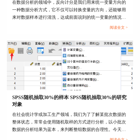
在数据分析的领域中，反向计分是我们用来统一变量方向的
一种数据分析方式，它不仅可以转换变量的方向，还能够用
图4：进行加权处理
来对数据样本进行清洗，达成前面说到的统一变量的情况。
反向计分在许多数据分析场景中都有应用，例如我们在进行
4、加权处理后，做交叉表分析，即年龄和血压的
阅读全文 >
访问调查的时候提出两个问题，一个是“我今天开心”，另一
交叉表分析。从分析菜单进入“描述统计 - 交叉
个是“我今天难过”，针对不同问题的同一回答却会导向不同
表”，行拖入年龄，血压拖入列。因人数已加权，
的结果。所以我们需要用到反向计分的统计方法统一变量的
所以不要管，点击确定。
方向。下面以SPSS为例，给大家介绍SPSS反向计分怎么转
换，SPSS反向计分会影响结果吗的具体内容。...
SPSS随机抽取30%的样本 SPSS随机抽取30%的研究
对象
在社会统计学或加工生产领域，我们为了了解某批次数据的
整体状态，常常会使用随机取样的方式进行分析，以小批次
数据的分析结果为蓝本，来判断整组数据的合理性。今天我
就以SPSS随机抽取30%的样本，SPSS随机抽取30%的研究对
阅读全文 >