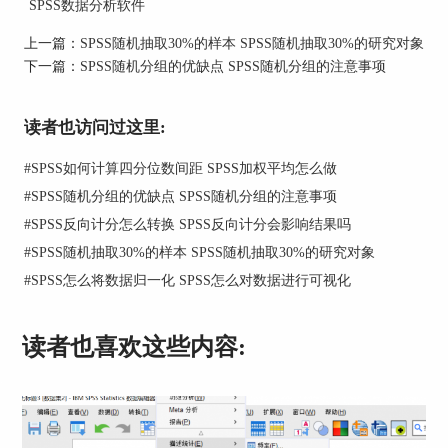
SPSS数据分析软件
上，人数远不止四个。
上一篇：
SPSS随机抽取30%的样本 SPSS随机抽取30%的研究对象
3、如下图所示，学习态度认真且学习成绩在良好
下一篇：
SPSS随机分组的优缺点 SPSS随机分组的注意事项
及以上的人数有50个，学习态度认真但学习成绩差
的人数有10个。如果不进行个案加权，在卡方检验
时，就只会把这四个个案纳入分析，这显然是不准
读者也访问过这里:
确的。为了能进行准确的分析，这就需要对人数这
个变量进行加权。
#
SPSS如何计算四分位数间距 SPSS加权平均怎么做
#
SPSS随机分组的优缺点 SPSS随机分组的注意事项
#
SPSS反向计分怎么转换 SPSS反向计分会影响结果吗
#
SPSS随机抽取30%的样本 SPSS随机抽取30%的研究对象
#
SPSS怎么将数据归一化 SPSS怎么对数据进行可视化
图2：需要加权处理的个案数据
读者也喜欢这些内容:
二、SPSS如何进行个案加权分析
上文我们了解了SPSS个案加权的意义，知道加权处
理在统计分析中十分常见且重要。下面我们就通过