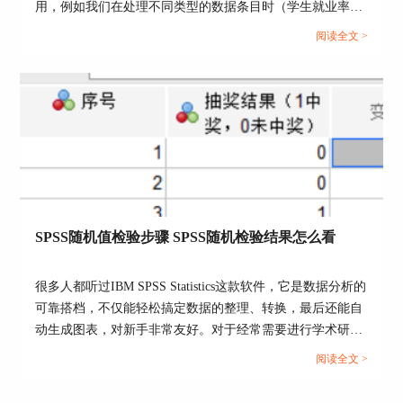
用，例如我们在处理不同类型的数据条目时（学生就业率与
就业意向之间的关系），就需要用到双轴线图。但是在绘制
阅读全文 >
双轴线图的过程中，如果遇到两条不同的曲线交织的情况，
图5：
重复名称
就需要对两者进行对比。这里以SPSS为例，给大家介绍
2、不合法的字符。当我们在设定变量名称时，也
SPSS双轴线图怎么画，SPSS折线图怎么做双线对比。...
不可以使用感叹号、问号、句号、逗号、省略号等
一系列字符。输入此类字符后，会出现报错提示。
SPSS随机值检验步骤 SPSS随机检验结果怎么看
很多人都听过IBM SPSS Statistics这款软件，它是数据分析的
可靠搭档，不仅能轻松搞定数据的整理、转换，最后还能自
动生成图表，对新手非常友好。对于经常需要进行学术研
究、市场调研的用户来说是个常用的选择。今天我们就来说
阅读全文 >
一下SPSS随机值检验步骤，SPSS随机检验结果怎么看的相
关内容。...