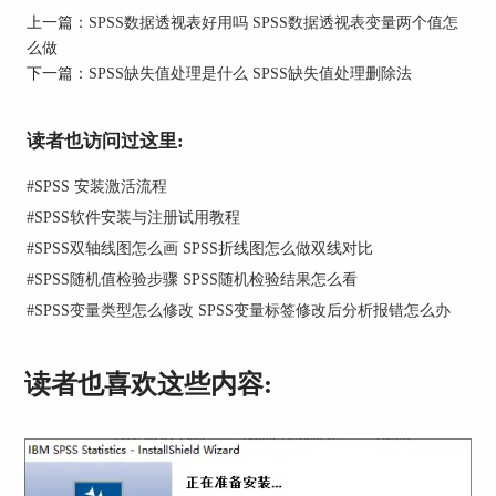
一列就是变量的【名称】，通过双击变量单元格就
上一篇：
SPSS数据透视表好用吗 SPSS数据透视表变量两个值怎
可以对原始名称进行修改。
么做
下一篇：
SPSS缺失值处理是什么 SPSS缺失值处理删除法
读者也访问过这里:
#
SPSS 安装激活流程
#
SPSS软件安装与注册试用教程
#
SPSS双轴线图怎么画 SPSS折线图怎么做双线对比
#
SPSS随机值检验步骤 SPSS随机检验结果怎么看
#
SPSS变量类型怎么修改 SPSS变量标签修改后分析报错怎么办
图2：
变量名称
3、插入变量。如果想添加新的变量，可以将光标
读者也喜欢这些内容:
定位在空白区域，并点击鼠标右键，使用其中的
【插入变量】命令。